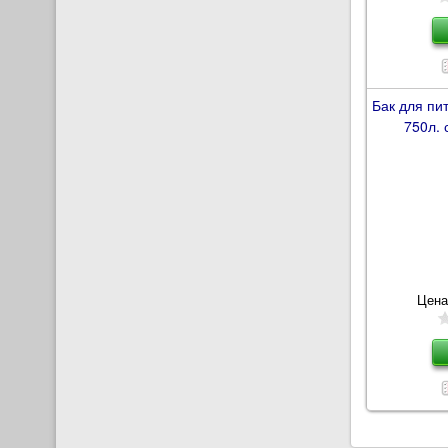
Бак для пи
750л. 
Цена