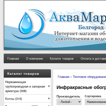
Главная
О компании
Каталог товаров
Оплата и достав
Вы здесь
Каталог товаров
Главная
»
Тепловое оборудовани
Нержавеющая
Инфракрасные обог
трубопроводная и запорная
арматура (308)
Производитель
Сортировка
Котлы (315)